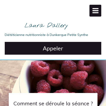
Laura Dallery
Diététicienne nutritionniste à Dunkerque Petite Synthe
Appeler
Déménagement!
Le cabinet Dunkerquois se trouve désormais à la
MSP du Kruysbellaert à Petite Synthe
L'équilibre alimentaire des
L'équilibre alimentaire des
Comment se déroule la séance ?